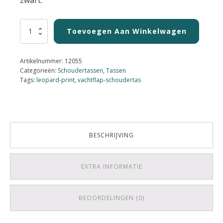
Schoudertas
Toevoegen Aan Winkelwagen
Zwart
met
Leopard-
Artikelnummer:
12055
flap
Categorieën:
Schoudertassen
,
Tassen
aantal
Tags:
leopard-print
,
vachtflap-schoudertas
BESCHRIJVING
EXTRA INFORMATIE
BEOORDELINGEN (0)