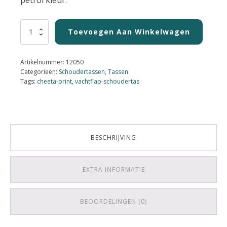
Schoudertas
Toevoegen Aan Winkelwagen
Petrol
met
Cheeta-
Artikelnummer:
12050
flap
Categorieën:
Schoudertassen
,
Tassen
aantal
Tags:
cheeta-print
,
vachtflap-schoudertas
BESCHRIJVING
EXTRA INFORMATIE
BEOORDELINGEN (0)