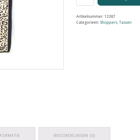
Zwart
met
Leopard
Artikelnummer:
12387
print
Categorieën:
Shoppers
,
Tassen
Zwart/Wit
aantal
NFORMATIE
BEOORDELINGEN (0)