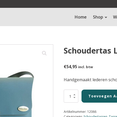
Home
Shop
W
Schoudertas 
€
54,95
incl. btw
Handgemaakt lederen schou
Schoudertas
Toevoegen A
Lead
aantal
Artikelnummer:
12066
Categorieën:
Schoudertassen
,
Tass